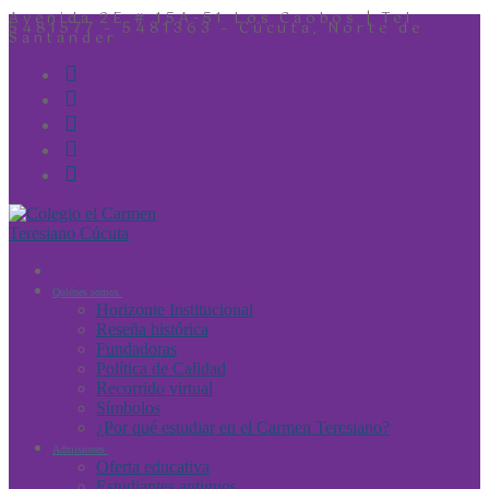
Avenida 2E # 15A-51 Los Caobos | Tel
5481577 – 5481363 – Cúcuta, Norte de
Santander
Inicio
Quiénes somos
Horizonte Institucional
Reseña histórica
Fundadoras
Política de Calidad
Recorrido virtual
Símbolos
¿Por qué estudiar en el Carmen Teresiano?
Admisiones
Oferta educativa
Estudiantes antiguos