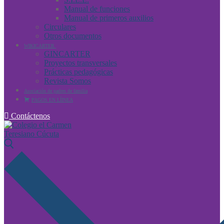
Manual de funciones
Manual de primeros auxilios
Circulares
Otros documentos
WIKICARTER
GINCARTER
Proyectos transversales
Prácticas pedagógicas
Revista Somos
Asociación de padres de familia
PAGOS EN LÍINEA
Contáctenos