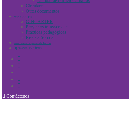
Manual de primeros auxilios
Circulares
Otros documentos
WIKICARTER
GINCARTER
Proyectos transversales
Prácticas pedagógicas
Revista Somos
Asociación de padres de familia
PAGOS EN LÍINEA
Contáctenos