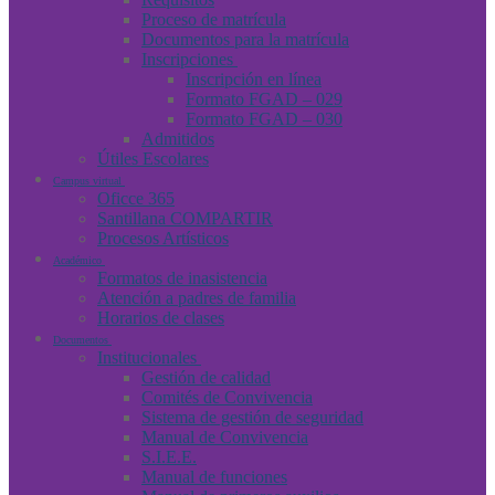
Proceso de matrícula
Documentos para la matrícula
Inscripciones
Inscripción en línea
Formato FGAD – 029
Formato FGAD – 030
Admitidos
Útiles Escolares
Campus virtual
Oficce 365
Santillana COMPARTIR
Procesos Artísticos
Académico
Formatos de inasistencia
Atención a padres de familia
Horarios de clases
Documentos
Institucionales
Gestión de calidad
Comités de Convivencia
Sistema de gestión de seguridad
Manual de Convivencia
S.I.E.E.
Manual de funciones