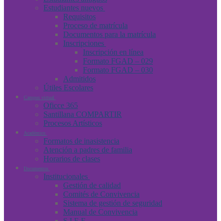
Estudiantes nuevos
Requisitos
Proceso de matrícula
Documentos para la matrícula
Inscripciones
Inscripción en línea
Formato FGAD – 029
Formato FGAD – 030
Admitidos
Útiles Escolares
Campus virtual
Oficce 365
Santillana COMPARTIR
Procesos Artísticos
Académico
Formatos de inasistencia
Atención a padres de familia
Horarios de clases
Documentos
Institucionales
Gestión de calidad
Comités de Convivencia
Sistema de gestión de seguridad
Manual de Convivencia
S.I.E.E.