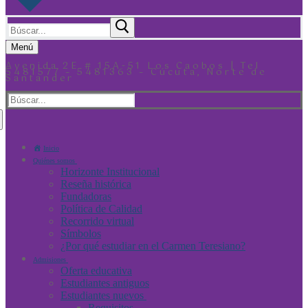
Menú
Avenida 2E # 15A-51 Los Caobos | Tel
5481577 – 5481363 – Cúcuta, Norte de
Santander
Inicio
Quiénes somos
Horizonte Institucional
Reseña histórica
Fundadoras
Política de Calidad
Recorrido virtual
Símbolos
¿Por qué estudiar en el Carmen Teresiano?
Admisiones
Oferta educativa
Estudiantes antiguos
Estudiantes nuevos
Requisitos