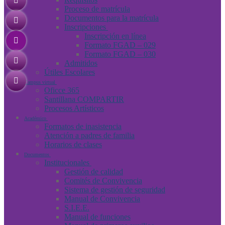
Proceso de matrícula
Documentos para la matrícula
Inscripciones
Inscripción en línea
Formato FGAD – 029
Formato FGAD – 030
Admitidos
Útiles Escolares
Campus virtual
Oficce 365
Santillana COMPARTIR
Procesos Artísticos
Académico
Formatos de inasistencia
Atención a padres de familia
Horarios de clases
Documentos
Institucionales
Gestión de calidad
Comités de Convivencia
Sistema de gestión de seguridad
Manual de Convivencia
S.I.E.E.
Manual de funciones