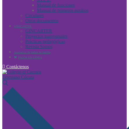
Manual de funciones
Manual de primeros auxilios
Circulares
Otros documentos
WIKICARTER
GINCARTER
Proyectos transversales
Prácticas pedagógicas
Revista Somos
Asociación de padres de familia
PAGOS EN LÍINEA
Contáctenos