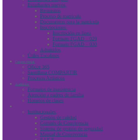
Estudiantes nuevos
Requisitos
Proceso de matrícula
Documentos para la matrícula
Inscripciones
Inscripción en línea
Formato FGAD – 029
Formato FGAD – 030
Admitidos
Útiles Escolares
Campus virtual
Oficce 365
Santillana COMPARTIR
Procesos Artísticos
Académico
Formatos de inasistencia
Atención a padres de familia
Horarios de clases
Documentos
Institucionales
Gestión de calidad
Comités de Convivencia
Sistema de gestión de seguridad
Manual de Convivencia
S.I.E.E.