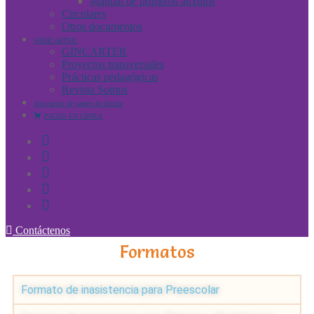
Manual de primeros auxilios
Circulares
Otros documentos
WIKICARTER
GINCARTER
Proyectos transversales
Prácticas pedagógicas
Revista Somos
Asociación de padres de familia
PAGOS EN LÍINEA
Contáctenos
Formatos
Formato de inasistencia para Preescolar