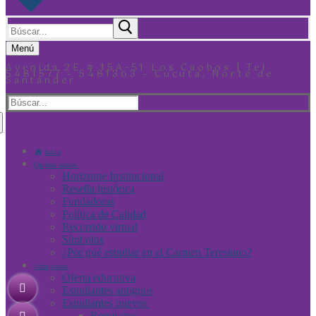
Menú
Avenida 2E # 15A-51 Los Caobos | Tel
5481577 – 5481363 – Cúcuta, Norte de
Santander
Inicio
Quiénes somos
Horizonte Institucional
Reseña histórica
Fundadoras
Política de Calidad
Recorrido virtual
Símbolos
¿Por qué estudiar en el Carmen Teresiano?
Admisiones
Oferta educativa
Estudiantes antiguos
Estudiantes nuevos
Requisitos