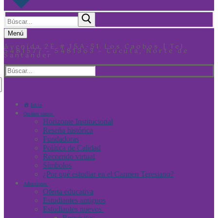
Menú
Avenida 2E # 15A-51 Los Caobos | Tel
5481577 – 5481363 – Cúcuta, Norte de
Santander
Inicio
Quiénes somos
Horizonte Institucional
Reseña histórica
Fundadoras
Política de Calidad
Recorrido virtual
Símbolos
¿Por qué estudiar en el Carmen Teresiano?
Admisiones
Oferta educativa
Estudiantes antiguos
Estudiantes nuevos
Requisitos