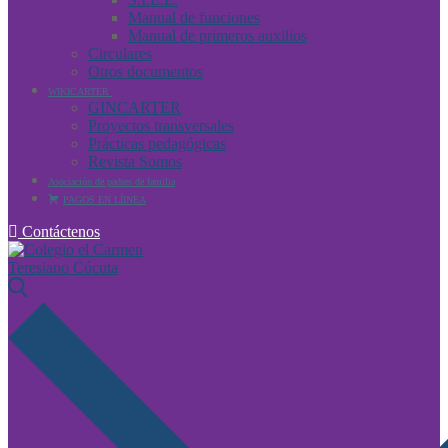
Manual de funciones
Manual de primeros auxilios
Circulares
Otros documentos
WIKICARTER
GINCARTER
Proyectos transversales
Prácticas pedagógicas
Revista Somos
Asociación de padres de familia
PAGOS EN LÍINEA
Contáctenos