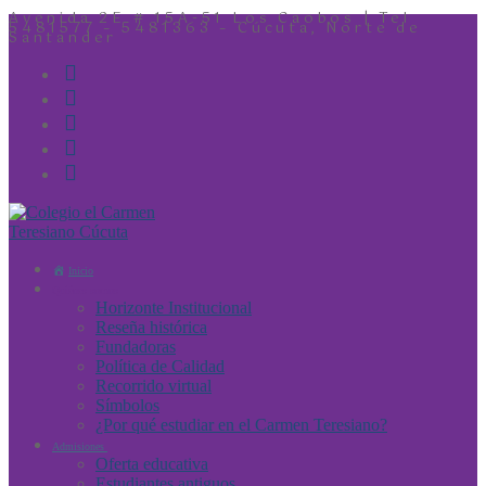
Avenida 2E # 15A-51 Los Caobos | Tel
5481577 – 5481363 – Cúcuta, Norte de
Santander
Inicio
Quiénes somos
Horizonte Institucional
Reseña histórica
Fundadoras
Política de Calidad
Recorrido virtual
Símbolos
¿Por qué estudiar en el Carmen Teresiano?
Admisiones
Oferta educativa
Estudiantes antiguos