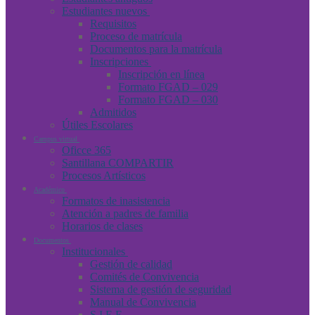
Estudiantes nuevos
Requisitos
Proceso de matrícula
Documentos para la matrícula
Inscripciones
Inscripción en línea
Formato FGAD – 029
Formato FGAD – 030
Admitidos
Útiles Escolares
Campus virtual
Oficce 365
Santillana COMPARTIR
Procesos Artísticos
Académico
Formatos de inasistencia
Atención a padres de familia
Horarios de clases
Documentos
Institucionales
Gestión de calidad
Comités de Convivencia
Sistema de gestión de seguridad
Manual de Convivencia
S.I.E.E.