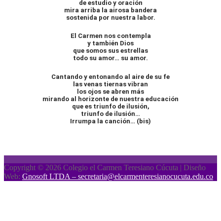
de estudio y oración
mira arriba la airosa bandera
sostenida por nuestra labor.
El Carmen nos contempla
y también Dios
que somos sus estrellas
todo su amor… su amor.
Cantando y entonando al aire de su fe
las venas tiernas vibran
los ojos se abren más
mirando al horizonte de nuestra educación
que es triunfo de ilusión,
triunfo de ilusión…
Irrumpa la canción… (bis)
Copyright © 2026 Colegio el Carmen Teresiano Cúcuta | Diseño
Web:
Gnosoft LTDA – secretaria@elcarmenteresianocucuta.edu.co