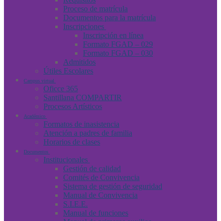
Proceso de matrícula
Documentos para la matrícula
Inscripciones
Inscripción en línea
Formato FGAD – 029
Formato FGAD – 030
Admitidos
Útiles Escolares
Campus virtual
Oficce 365
Santillana COMPARTIR
Procesos Artísticos
Académico
Formatos de inasistencia
Atención a padres de familia
Horarios de clases
Documentos
Institucionales
Gestión de calidad
Comités de Convivencia
Sistema de gestión de seguridad
Manual de Convivencia
S.I.E.E.
Manual de funciones