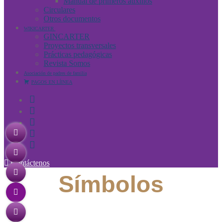
Manual de primeros auxilios
Circulares
Otros documentos
WIKICARTER
GINCARTER
Proyectos transversales
Prácticas pedagógicas
Revista Somos
Asociación de padres de familia
PAGOS EN LÍINEA
Contáctenos
Símbolos