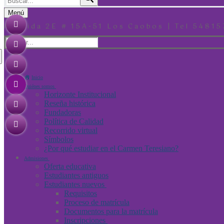
Menú
Avenida 2E # 15A-51 Los Caobos | Tel 54815
Inicio
Quiénes somos
Horizonte Institucional
Reseña histórica
Fundadoras
Política de Calidad
Recorrido virtual
Símbolos
¿Por qué estudiar en el Carmen Teresiano?
Admisiones
Oferta educativa
Estudiantes antiguos
Estudiantes nuevos
Requisitos
Proceso de matrícula
Documentos para la matrícula
Inscripciones