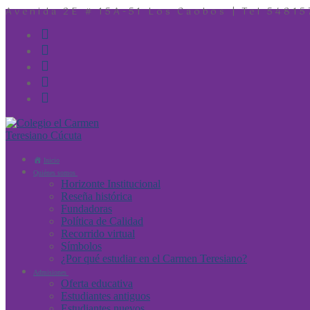
Avenida 2E # 15A-51 Los Caobos | Tel 54815
Inicio
Quiénes somos
Horizonte Institucional
Reseña histórica
Fundadoras
Política de Calidad
Recorrido virtual
Símbolos
¿Por qué estudiar en el Carmen Teresiano?
Admisiones
Oferta educativa
Estudiantes antiguos
Estudiantes nuevos