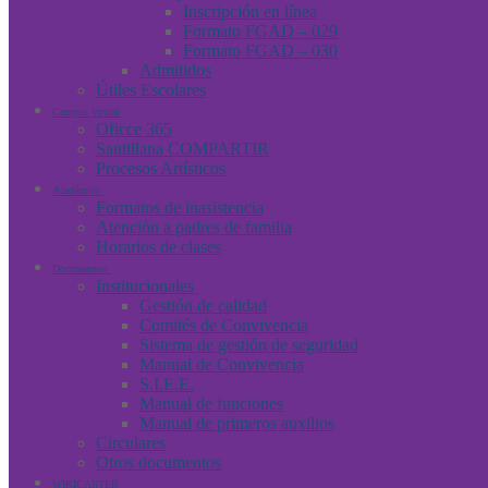
Inscripción en línea
Formato FGAD – 029
Formato FGAD – 030
Admitidos
Útiles Escolares
Campus virtual
Oficce 365
Santillana COMPARTIR
Procesos Artísticos
Académico
Formatos de inasistencia
Atención a padres de familia
Horarios de clases
Documentos
Institucionales
Gestión de calidad
Comités de Convivencia
Sistema de gestión de seguridad
Manual de Convivencia
S.I.E.E.
Manual de funciones
Manual de primeros auxilios
Circulares
Otros documentos
WIKICARTER