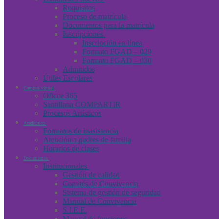
Requisitos
Proceso de matrícula
Documentos para la matrícula
Inscripciones
Inscripción en línea
Formato FGAD – 029
Formato FGAD – 030
Admitidos
Útiles Escolares
Campus virtual
Oficce 365
Santillana COMPARTIR
Procesos Artísticos
Académico
Formatos de inasistencia
Atención a padres de familia
Horarios de clases
Documentos
Institucionales
Gestión de calidad
Comités de Convivencia
Sistema de gestión de seguridad
Manual de Convivencia
S.I.E.E.
Manual de funciones