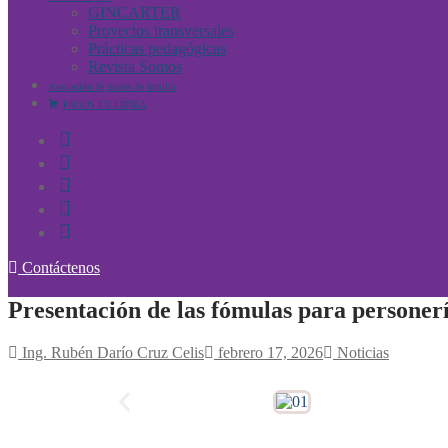
GINCARTER
Proyectos transversales
Prácticas pedagógicas
Revista Somos
Asociación de padres de familia
PAGOS EN LÍINEA
Contáctenos
Presentación de las fómulas para personer
Ing. Rubén Darío Cruz Celis
febrero 17, 2026
Noticias