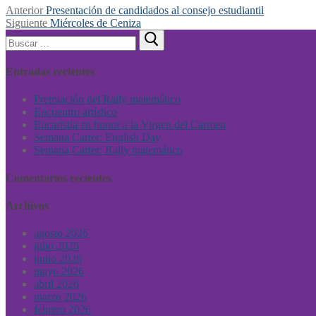
Anterior
Presentación de candidados al consejo estudiantil
Siguiente
Miércoles de Ceniza
Entradas recientes
Premiación del Rally matemático
Encuentro artístico
Eucaristía en honor a la Virgen del Carmen
Semana Carter: English Day
Semana Carter: Rally matemático
Comentarios recientes
Archivos
agosto 2026
julio 2026
junio 2026
mayo 2026
abril 2026
marzo 2026
febrero 2026