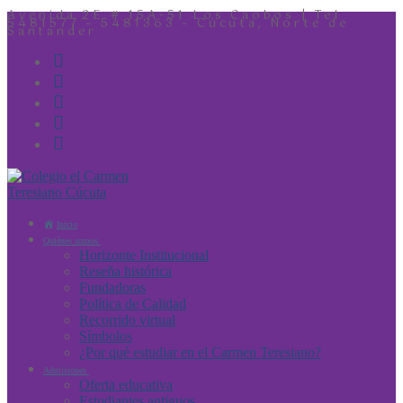
Avenida 2E # 15A-51 Los Caobos | Tel
5481577 – 5481363 – Cúcuta, Norte de
Santander
Inicio
Quiénes somos
Horizonte Institucional
Reseña histórica
Fundadoras
Política de Calidad
Recorrido virtual
Símbolos
¿Por qué estudiar en el Carmen Teresiano?
Admisiones
Oferta educativa
Estudiantes antiguos