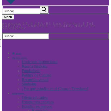
Menú
Avenida 2E # 15A-51 Los Caobos | Tel
5481577 – 5481363 – Cúcuta, Norte de
Santander
Inicio
Quiénes somos
Horizonte Institucional
Reseña histórica
Fundadoras
Política de Calidad
Recorrido virtual
Símbolos
¿Por qué estudiar en el Carmen Teresiano?
Admisiones
Oferta educativa
Estudiantes antiguos
Estudiantes nuevos
Requisitos