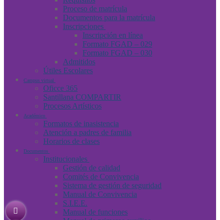
Proceso de matrícula
Documentos para la matrícula
Inscripciones
Inscripción en línea
Formato FGAD – 029
Formato FGAD – 030
Admitidos
Útiles Escolares
Campus virtual
Oficce 365
Santillana COMPARTIR
Procesos Artísticos
Académico
Formatos de inasistencia
Atención a padres de familia
Horarios de clases
Documentos
Institucionales
Gestión de calidad
Comités de Convivencia
Sistema de gestión de seguridad
Manual de Convivencia
S.I.E.E.
Manual de funciones