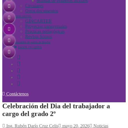
Manual de primeros auxilios
Circulares
Otros documentos
WIKICARTER
GINCARTER
Proyectos transversales
Prácticas pedagógicas
Revista Somos
Asociación de padres de familia
PAGOS EN LÍINEA
Contáctenos
Celebración del Dia del trabajador a
cargo del grado 2º
Ing. Rubén Darío Cruz Celis
mayo 20, 2026
Noticias