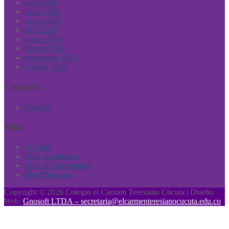
julio 2026
junio 2026
mayo 2026
abril 2026
marzo 2026
febrero 2026
noviembre 2025
octubre 2025
Categorías
Noticias
Meta
Acceder
Feed de entradas
Feed de comentarios
WordPress.org
Copyright © 2026 Colegio el Carmen Teresiano Cúcuta | Diseño
Web:
Gnosoft LTDA – secretaria@elcarmenteresianocucuta.edu.co