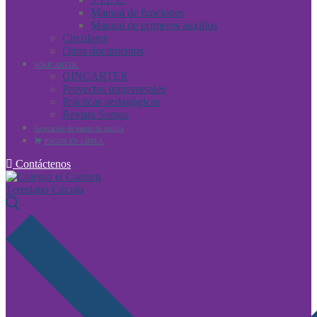
Manual de funciones
Manual de primeros auxilios
Circulares
Otros documentos
WIKICARTER
GINCARTER
Proyectos transversales
Prácticas pedagógicas
Revista Somos
Asociación de padres de familia
PAGOS EN LÍINEA
Contáctenos