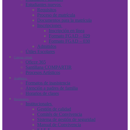
Estudiantes nuevos
Requisitos
Proceso de matrícula
Documentos para la matrícula
Inscripciones
Inscripción en línea
Formato FGAD – 029
Formato FGAD – 030
Admitidos
Útiles Escolares
Campus virtual
Oficce 365
Santillana COMPARTIR
Procesos Artísticos
Académico
Formatos de inasistencia
Atención a padres de familia
Horarios de clases
Documentos
Institucionales
Gestión de calidad
Comités de Convivencia
Sistema de gestión de seguridad
Manual de Convivencia
S.I.E.E.