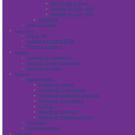
Inscripción en línea
Formato FGAD – 029
Formato FGAD – 030
Admitidos
Útiles Escolares
Campus virtual
Oficce 365
Santillana COMPARTIR
Procesos Artísticos
Académico
Formatos de inasistencia
Atención a padres de familia
Horarios de clases
Documentos
Institucionales
Gestión de calidad
Comités de Convivencia
Sistema de gestión de seguridad
Manual de Convivencia
S.I.E.E.
Manual de funciones
Manual de primeros auxilios
Circulares
Otros documentos
WIKICARTER