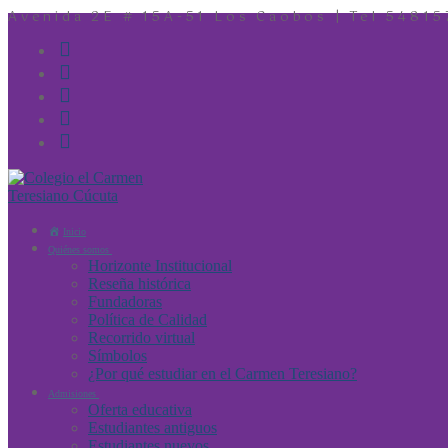
Avenida 2E # 15A-51 Los Caobos | Tel 54815
Inicio
Quiénes somos
Horizonte Institucional
Reseña histórica
Fundadoras
Política de Calidad
Recorrido virtual
Símbolos
¿Por qué estudiar en el Carmen Teresiano?
Admisiones
Oferta educativa
Estudiantes antiguos
Estudiantes nuevos