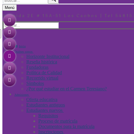
Menú
Avenida 2E # 15A-51 Los Caobos | Tel 54815
Inicio
Quiénes somos
Horizonte Institucional
Reseña histórica
Fundadoras
Política de Calidad
Recorrido virtual
Símbolos
¿Por qué estudiar en el Carmen Teresiano?
Admisiones
Oferta educativa
Estudiantes antiguos
Estudiantes nuevos
Requisitos
Proceso de matrícula
Documentos para la matrícula
Inscripciones