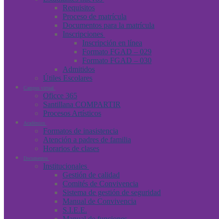
Requisitos
Proceso de matrícula
Documentos para la matrícula
Inscripciones
Inscripción en línea
Formato FGAD – 029
Formato FGAD – 030
Admitidos
Útiles Escolares
Campus virtual
Oficce 365
Santillana COMPARTIR
Procesos Artísticos
Académico
Formatos de inasistencia
Atención a padres de familia
Horarios de clases
Documentos
Institucionales
Gestión de calidad
Comités de Convivencia
Sistema de gestión de seguridad
Manual de Convivencia
S.I.E.E.
Manual de funciones