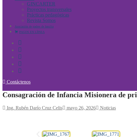
GINCARTER
Proyectos transversales
Prácticas pedagógicas
Revista Somos
Asociación de padres de familia
PAGOS EN LÍINEA
Contáctenos
Consagración de Infancia Misionera de pr
Ing. Rubén Darío Cruz Celis
mayo 26, 2026
Noticias