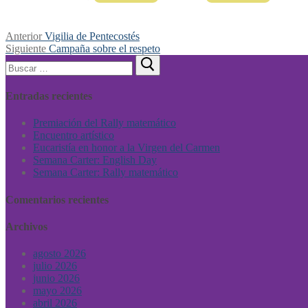
Anterior
Vigilia de Pentecostés
Siguiente
Campaña sobre el respeto
Entradas recientes
Premiación del Rally matemático
Encuentro artístico
Eucaristía en honor a la Virgen del Carmen
Semana Carter: English Day
Semana Carter: Rally matemático
Comentarios recientes
Archivos
agosto 2026
julio 2026
junio 2026
mayo 2026
abril 2026