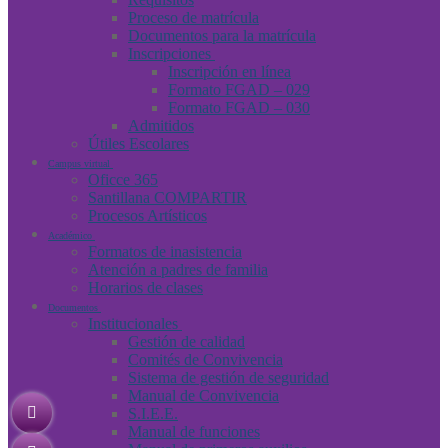
Proceso de matrícula
Documentos para la matrícula
Inscripciones
Inscripción en línea
Formato FGAD – 029
Formato FGAD – 030
Admitidos
Útiles Escolares
Campus virtual
Oficce 365
Santillana COMPARTIR
Procesos Artísticos
Académico
Formatos de inasistencia
Atención a padres de familia
Horarios de clases
Documentos
Institucionales
Gestión de calidad
Comités de Convivencia
Sistema de gestión de seguridad
Manual de Convivencia
S.I.E.E.
Manual de funciones