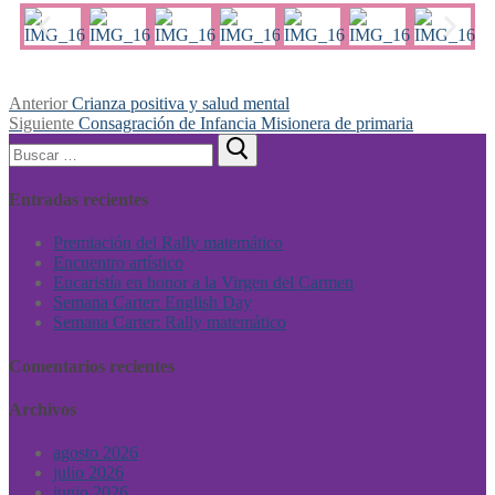
Anterior
Crianza positiva y salud mental
Siguiente
Consagración de Infancia Misionera de primaria
Entradas recientes
Premiación del Rally matemático
Encuentro artístico
Eucaristía en honor a la Virgen del Carmen
Semana Carter: English Day
Semana Carter: Rally matemático
Comentarios recientes
Archivos
agosto 2026
julio 2026
junio 2026