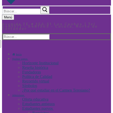
Menú
Avenida 2E # 15A-51 Los Caobos | Tel
5481577 – 5481363 – Cúcuta, Norte de
Santander
Inicio
Quiénes somos
Horizonte Institucional
Reseña histórica
Fundadoras
Política de Calidad
Recorrido virtual
Símbolos
¿Por qué estudiar en el Carmen Teresiano?
Admisiones
Oferta educativa
Estudiantes antiguos
Estudiantes nuevos
Requisitos