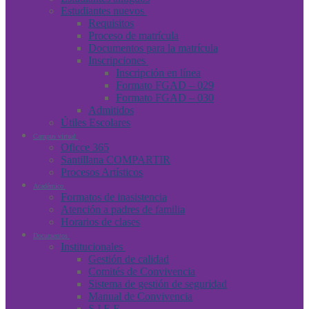
Estudiantes nuevos
Requisitos
Proceso de matrícula
Documentos para la matrícula
Inscripciones
Inscripción en línea
Formato FGAD – 029
Formato FGAD – 030
Admitidos
Útiles Escolares
Campus virtual
Oficce 365
Santillana COMPARTIR
Procesos Artísticos
Académico
Formatos de inasistencia
Atención a padres de familia
Horarios de clases
Documentos
Institucionales
Gestión de calidad
Comités de Convivencia
Sistema de gestión de seguridad
Manual de Convivencia
S.I.E.E.