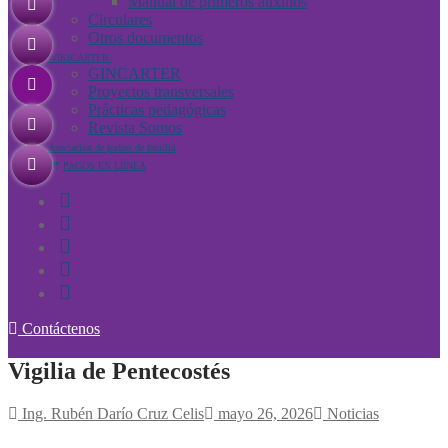
Manual de primeros auxilios
Circulares
Otros documentos
WIKICARTER
GINCARTER
Proyectos transversales
Prácticas pedagógicas
Revista Somos
Asociación de padres de familia
PAGOS EN LÍINEA
Contáctenos
Vigilia de Pentecostés
Ing. Rubén Darío Cruz Celis
mayo 26, 2026
Noticias