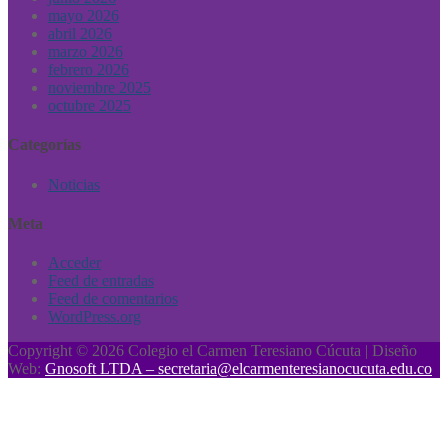
mayo 2026
abril 2026
marzo 2026
febrero 2026
noviembre 2025
octubre 2025
Categorías
Noticias
Meta
Acceder
Feed de entradas
Feed de comentarios
WordPress.org
Copyright © 2026 Colegio el Carmen Teresiano Cúcuta | Diseño
Web:
Gnosoft LTDA – secretaria@elcarmenteresianocucuta.edu.co